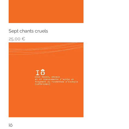
Sept chants cruels
Prix
25,00 €
Iô