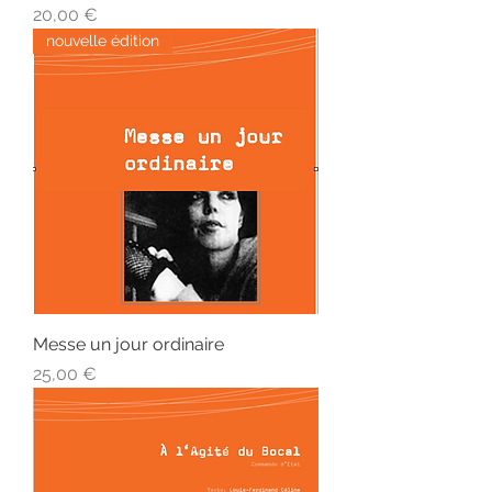
Prix
20,00 €
nouvelle édition
Messe un jour ordinaire
Prix
25,00 €