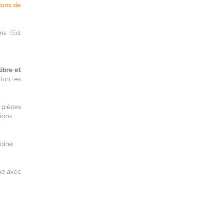
ions de
is (Ed.
ibre et
lon les
s pièces
ions.
moine
que avec