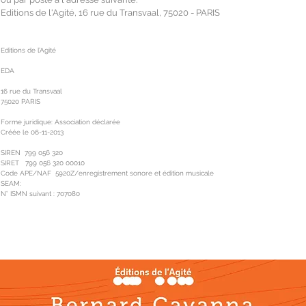
Editions de l'Agité, 16 rue du Transvaal, 75020 - PARIS
Editions de l’Agité
EDA
16 rue du Transvaal
75020 PARIS
Forme juridique: Association déclarée
Créée le 06-11-2013
SIREN 799 056 320
SIRET 799 056 320 00010
Code APE/NAF 5920Z/enregistrement sonore et édition musicale
SEAM:
N° ISMN suivant : 707080
BIOGRAPHIE
OEUVRES
MÉDIAS