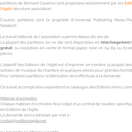
partitions de Bernard Cavanna sont proposées actuellement par les
Edit
l'Agité
(structure associative)
.
D'autres partitions sont la propriété d'Universal Publishing Music/Par
Salabert)
Le travail éditorial de l'association a permis depuis dix ans de
La plupart des partitions sur ce site sont disponibles en
téléchargement l
gratuit
, ou expédiées en vente en format papier, relié en A4, B4 ou A3 se
pièces.
L'objectif des Editions de l'Agité est d'imprimer en nombre la plupart de
solistes, de musique de chambre et quelques pièces pour grandes format
Pour certaines partitions, la fabrication sera effectuée à la demande.
Ce travail accompli,elles rejoindront le catalogue des Editions Henry Le
Matériel d'orchestre
:
Chaque matériel d'orchestre fera l'objet d'un contrat de location spécifi
les Editions de l'Agité.
La demande sera à adresser par mail à :
contact@editionsagite.net
ou par poste à l'adresse suivante: