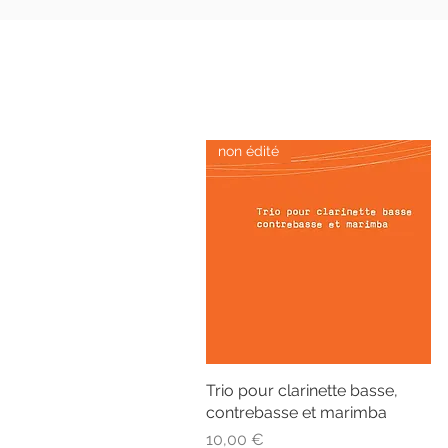
non édité
Trio pour clarinette basse,
Aperçu rapide
contrebasse et marimba
Prix
10,00 €