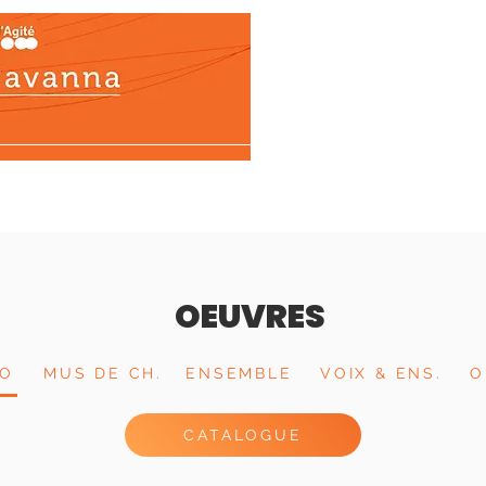
ons
Biographie
Œuvres
Médias
Tél
OEUVRES
IO
MUS DE CH.
ENSEMBLE
VOIX & ENS.
O
CATALOGUE