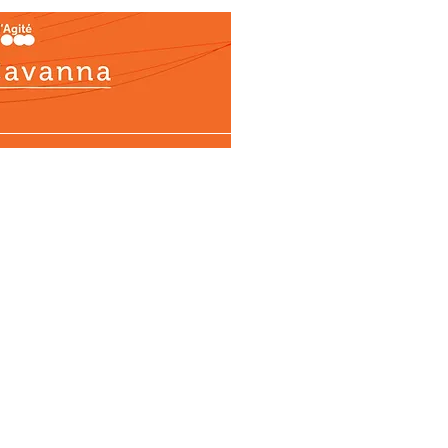
ons
Biographie
Œuvres
Médias
Tél
Projects
BIOGRAPHIE
OEUVRES
MÉDIAS