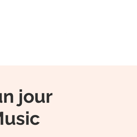
échargements
Contact
n jour
Music