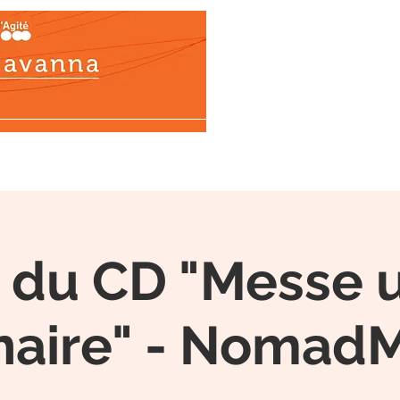
ons
Biographie
Œuvres
Médias
Tél
e du CD "Messe u
naire" - Nomad