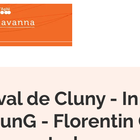
ons
Biographie
Œuvres
Médias
Tél
val de Cluny - In
nG - Florentin 