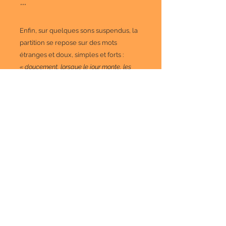
***
Enfin, sur quelques sons suspendus, la
partition se repose sur des mots
étranges et doux, simples et forts :
« doucement, lorsque le jour monte, les
ombres se mettent à danser secrètement,
et la lune vertige, avance, à pas de ciel
vers l’aube »,
mots écrits par Nathalie
Méfano à qui cette oeuvre est aussi une
sorte d’hommage. (B.C.)
Informations
effectif
Soprano et ténor lyriques