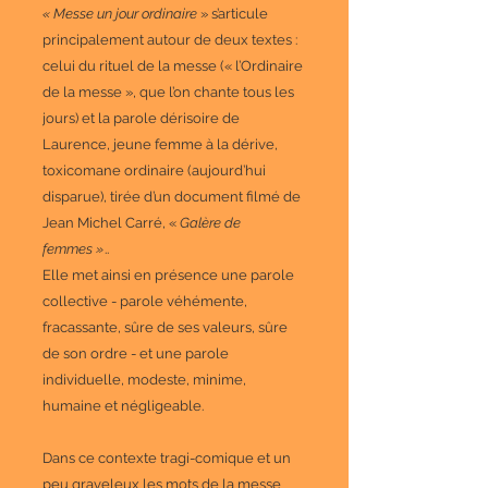
« Messe un jour ordinaire
» s’articule
principalement autour de deux textes :
celui du rituel de la messe (« l’Ordinaire
de la messe », que l’on chante tous les
jours) et la parole dérisoire de
Laurence, jeune femme à la dérive,
toxicomane ordinaire (aujourd’hui
disparue), tirée d’un document filmé de
Jean Michel Carré, «
Galère de
femmes »
..
Elle met ainsi en présence une parole
collective - parole véhémente,
fracassante, sûre de ses valeurs, sûre
de son ordre - et une parole
individuelle, modeste, minime,
humaine et négligeable.
Dans ce contexte tragi-comique et un
peu graveleux les mots de la messe