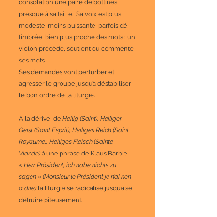
consolation une paire de bottines
presque à sa taille. Sa voix est plus
modeste, moins puissante, parfois dé-
timbrée, bien plus proche des mots ; un
violon précède, soutient ou commente
ses mots.
Ses demandes vont perturber et
agresser le groupe jusqu’à déstabiliser
le bon ordre de la liturgie.
A la dérive, de
Heilig (Saint), Heiliger
Geist (Saint Esprit), Heiliges Reich (Saint
Royaume), Heiliges Fleisch (Sainte
Viande)
à une phrase de Klaus Barbie
« Herr Präsident, ich habe nichts zu
sagen » (Monsieur le Président je n’ai rien
à dire)
la liturgie se radicalise jusqu’à se
détruire piteusement
.