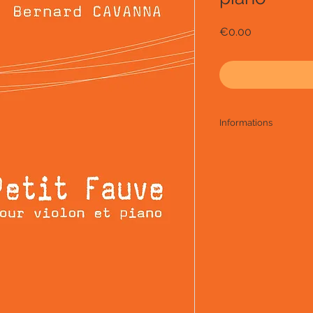
Price
€0.00
Informations
Le petit Fauve
pour violon et piano
dédicace : à Esther 
(2000)
niveau 2e cycle
3'
uniquement disponib
only on free downlo