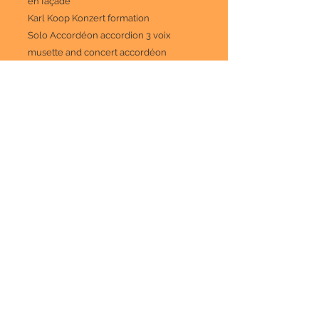
en façade
Karl Koop Konzert formation
Solo Accordéon
accordion 3 voix
musette and concert accordéon
2 flutes
(2de flute also G flute and piccolo
2 oboes
(2de oboe also English horn)
Bagpipe
2 clarinets
(2de also bass clarinet and smal clar. in
Eb)
2 bassoons
(2de bassoon also dobble bassoon)
2 horns
in F*
2 trumpets
in Bb
(small trumpet for Ede trumpet)
2 trombones
tuba