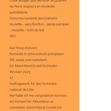
Croix-Rouge, qu’à déminer les plaines
du Nord, toujours en modeste
autodidacte.
Cinq mouvements s’enchaînent :
musette - sans flonflon - galop pompier
- musette - la fin du bal
(BC)
Karl Koop Konzert
Komödie in schwulstvoll-pompösen
Stil, sozial und realistisch
für Akkordeon(s) und Orchester -
Revision 2023
17’
Auftragswerk für das Orchestre
national de Lille
Nie hätte ich mir vorgestellen können
ein Konzert für Akkordeon zu
schreiben, wenn Pascal Contet mir