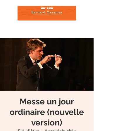
Messe un jour
ordinaire (nouvelle
version)
Sat 28 May
  |  
Arsenal de Metz