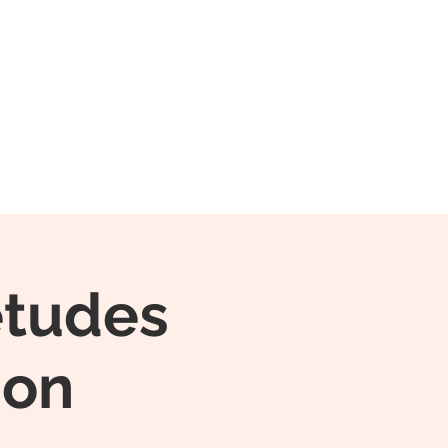
WNLOAD
Contact
 études
ion