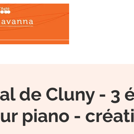
BIOGRAPHY
WORKS
Médias
DO
al de Cluny - 3
ur piano - créat